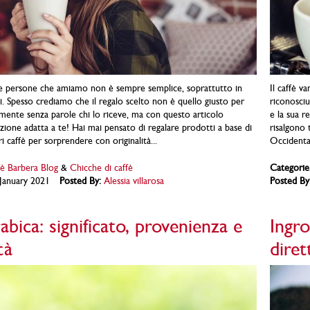
 le persone che amiamo non è sempre semplice, soprattutto in
Il caffè v
li. Spesso crediamo che il regalo scelto non è quello giusto per
riconosciu
almente senza parole chi lo riceve, ma con questo articolo
e la sua r
zione adatta a te! Hai mai pensato di regalare prodotti a base di
risalgono 
i caffè per sorprendere con originalità...
Occidental
è Barbera Blog
&
Chicche di caffè
Categorie
January 2021
Posted By:
Alessia villarosa
Posted By
abica: significato, provenienza e
Ingro
tà
dire