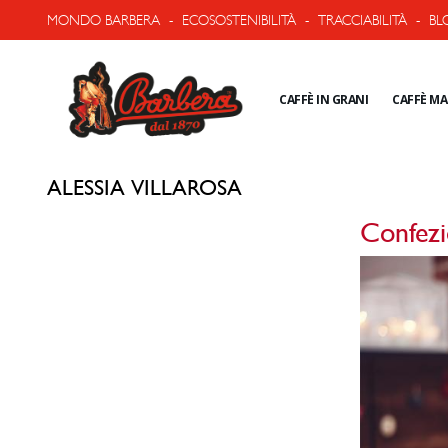
MONDO BARBERA
-
ECOSOSTENIBILITÀ
-
TRACCIABILITÀ
-
BL
CAFFÈ IN GRANI
CAFFÈ M
ALESSIA VILLAROSA
Confezi