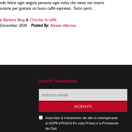
endo felice ogni singola persona ogni volta che viene nel vostro
storante per gustare un buon caffè espresso. Tutto però...
è Barbera Blog
&
Chicche di caffè
December 2020
Posted By:
Alessia villarosa
Iscriviti Newsletter
Iscriviti
alla
nostra
ISCRIVITI
Newsletter:
Autorizzo al trattamento dei dati in ottemperanza
al GDPR 679/2016 EU sulla Privacy e la Protezione
dei Dati