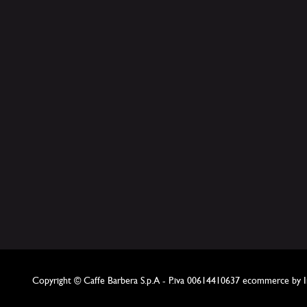
Copyright © Caffe Barbera S.p.A - P.iva 00614410637
ecommerce by In