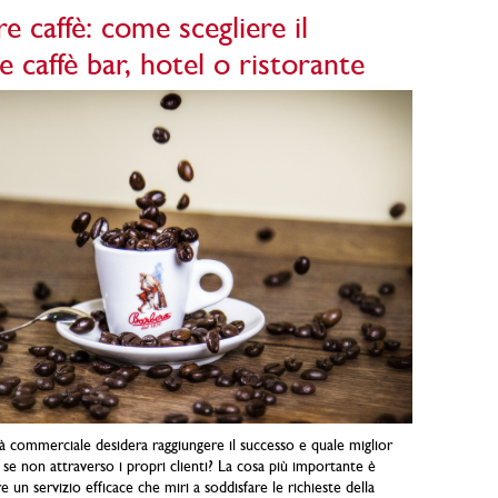
e caffè: come scegliere il
e caffè bar, hotel o ristorante
tà commerciale desidera raggiungere il successo e quale miglior
se non attraverso i propri clienti? La cosa più importante è
 un servizio efficace che miri a soddisfare le richieste della