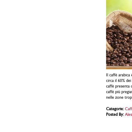
Il caffè arabic
circa il 60% dei
caffè presenta d
caffè più pregiat
nelle zone tropi
Categorie:
Caff
Posted By:
Ales