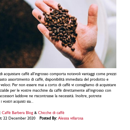
i acquistare caffè all’ingrosso comporta notevoli vantaggi come prezzi
 vasto assortimento di caffè, disponibilità immediata del prodotto e
 veloci. Per non essere mai a corto di caffè vi consigliamo di acquistare
cialde per le vostre macchine da caffè direttamente all’ingrosso con
accessori laddove ne riscontrasse la necessità. Inoltre, potrete
i vostri acquisti sia...
:
Caffè Barbera Blog
&
Chicche di caffè
n:
22 December 2020
Posted By:
Alessia villarosa