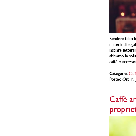
Rendere felici
materia di rega
lasciare letter
abbiamo la solu
caffè o accessor
Categorie:
Caff
Posted On:
19 
Caffè ar
proprie