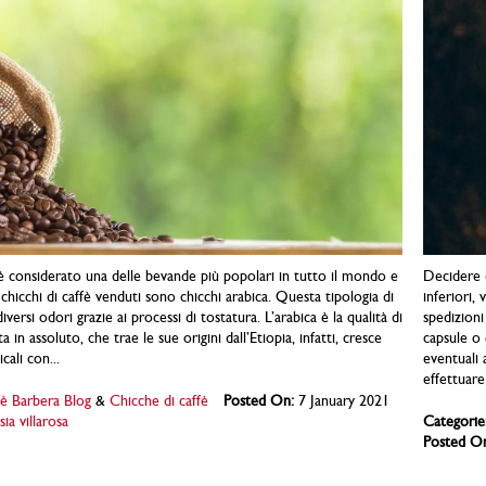
a è considerato una delle bevande più popolari in tutto il mondo e
Decidere d
 chicchi di caffè venduti sono chicchi arabica. Questa tipologia di
inferiori,
iversi odori grazie ai processi di tostatura. L’arabica è la qualità di
spedizioni
a in assoluto, che trae le sue origini dall’Etiopia, infatti, cresce
capsule o 
cali con...
eventuali 
effettuare 
è Barbera Blog
&
Chicche di caffè
Posted On:
7 January 2021
sia villarosa
Categorie
Posted O