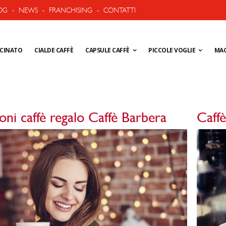
OG
-
NEWS
-
FRANCHISING
-
CONTATTI
ACINATO
CIALDE CAFFÈ
CAPSULE CAFFÈ
PICCOLE VOGLIE
MAC
oni caffè regalo Caffè Barbera
Caffè