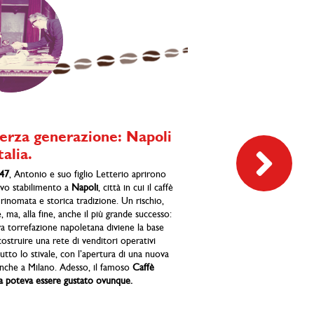
1953
La quarta gener
ricerca e svilupp
terza generazione: Napoli
talia.
Già con Antonio, durante le
passati da una produzione ar
47
, Antonio e suo figlio Letterio aprirono
industriale; l’arrivo di Carm
vo stabilimento a
Napoli
, città in cui il caffè
dagli Stati Uniti con un mas
rinomata e storica tradizione. Un rischio,
Technology presso la Colum
 ma, alla fine, anche il più grande successo:
portò a un perfezionamento
a torrefazione napoletana diviene la base
produttivi tramite un
nuovo
costruire una rete di venditori operativi
ricerca e sviluppo di nuovi 
utto lo stivale, con l’apertura di una nuova
creò, in supporto all’azienda
 anche a Milano. Adesso, il famoso
Caffè
chimico del caffè in Italia
, p
a poteva essere gustato ovunque.
livello scientifico
la selezione
Una semplice intuizione che 
collaborando con la comunit