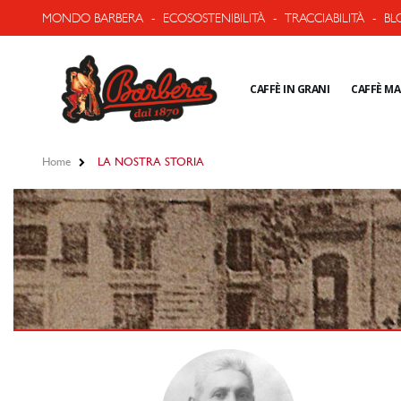
MONDO BARBERA
-
ECOSOSTENIBILITÀ
-
TRACCIABILITÀ
-
BL
CAFFÈ IN GRANI
CAFFÈ M
Home
LA NOSTRA STORIA