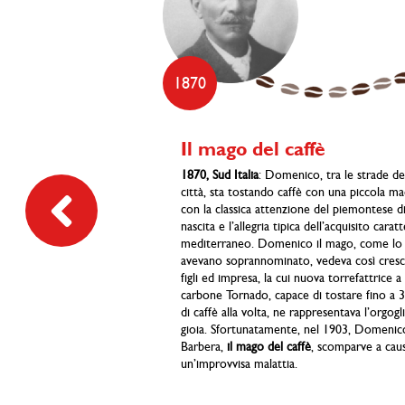
1870
Il mago del caffè
1870, Sud Italia
: Domenico, tra le strade de
città, sta tostando caffè con una piccola ma
con la classica attenzione del piemontese d
nascita e l’allegria tipica dell’acquisito carat
mediterraneo. Domenico il mago, come lo
avevano soprannominato, vedeva così cres
figli ed impresa, la cui nuova torrefattrice a
carbone Tornado, capace di tostare fino a 30
di caffè alla volta, ne rappresentava l’orgogl
gioia. Sfortunatamente, nel 1903, Domenic
Barbera,
il mago del caffè
, scomparve a caus
un’improvvisa malattia.