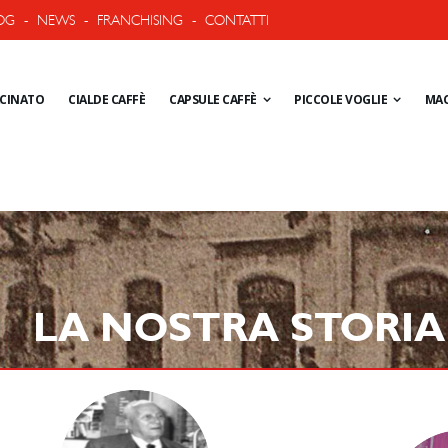
OG
-
NEWS
-
FRANCHISING
-
CONTATTI
ACINATO
CIALDE CAFFÈ
CAPSULE CAFFÈ
PICCOLE VOGLIE
MAC
LA NOSTRA STORIA