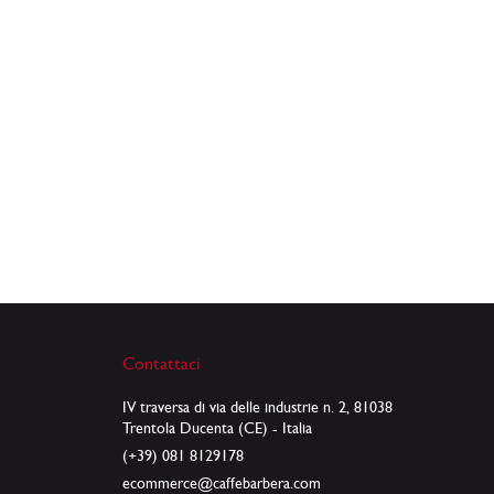
caffè, Barbera iniziò a compa
scientifiche internazionali.
Contattaci
IV traversa di via delle industrie n. 2, 81038
Trentola Ducenta (CE) - Italia
(+39) 081 8129178
ecommerce@caffebarbera.com