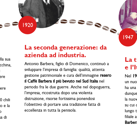
1920
1947
La seconda generazione: da
azienda ad industria.
La 
lla sua
Antonio Barbera, figlio di Domenico, continuò a
cchina,
e l’I
sviluppare l’impresa di famiglia: qualità, attenta
i
gestione patrimoniale e cura dell’immagine
resero
Nel
19
tere
il Caffè Barbera il più bevuto nel Sud Italia
nel
un nuo
periodo fra le due guerre. Anche nel dopoguerra,
ha una 
cere
l’impresa, ricostruita dopo una violenta
dunque,
distruzione, risorse fortissima ponendosi
la nuov
 chili
l’obiettivo di portare una tradizione fatta di
su cui 
io e la
eccellenza in tutta la penisola.
lungo t
o
filiale
a di
Barber