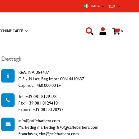
LINGUA
VALUTA
ITALIA
EUR
Cart
CHINE CAFFÈ
prodotti
0
Dettagli
REA: NA-286437
C.F. - N.Iscr. Reg Impr.: 00614410637
Cap. soc.: 460.000,00 i.v.
Tel: +39 081 8129178
Fax: +39 081 8129418
Export: +39 081 8120293
info@caffebarbera.com
Marketing marketing1870@caffebarbera.com
Franchising elio@cafebarbera.com