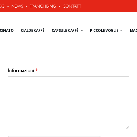
OG
-
NEWS
-
FRANCHISING
-
CONTATTI
ACINATO
CIALDE CAFFÈ
CAPSULE CAFFÈ
PICCOLE VOGLIE
MAC
Informazioni