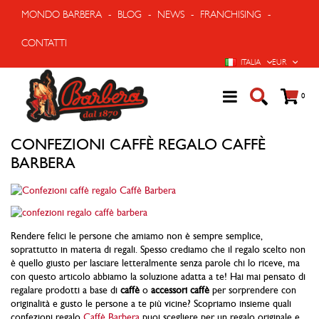
MONDO BARBERA
-
BLOG
-
NEWS
-
FRANCHISING
-
CONTATTI
LINGUA
VALUTA
ITALIA
EUR
Cart
prodo
0
CONFEZIONI CAFFÈ REGALO CAFFÈ
BARBERA
Rendere felici le persone che amiamo non è sempre semplice,
soprattutto in materia di regali. Spesso crediamo che il regalo scelto non
è quello giusto per lasciare letteralmente senza parole chi lo riceve, ma
con questo articolo abbiamo la soluzione adatta a te! Hai mai pensato di
regalare prodotti a base di
caffè
o
accessori caffè
per sorprendere con
originalità e gusto le persone a te più vicine? Scopriamo insieme quali
confezioni regalo
Caffè Barbera
puoi scegliere per un regalo originale e