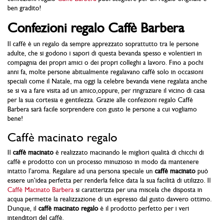
ben gradito!
Confezioni regalo Caffè Barbera
Il caffè è un regalo da sempre apprezzato soprattutto tra le persone
adulte, che si godono i sapori di questa bevanda spesso e volentieri in
compagnia dei propri amici o dei propri colleghi a lavoro. Fino a pochi
anni fa, molte persone abitualmente regalavano caffè solo in occasioni
speciali come il Natale, ma oggi la celebre bevanda viene regalata anche
se si va a fare visita ad un amico,oppure, per ringraziare il vicino di casa
per la sua cortesia e gentilezza. Grazie alle confezioni regalo Caffè
Barbera sarà facile sorprendere con gusto le persone a cui vogliamo
bene!
Caffè macinato regalo
Il
caffè macinato
è realizzato macinando le migliori qualità di chicchi di
caffè e prodotto con un processo minuzioso in modo da mantenere
intatto l’aroma. Regalare ad una persona speciale un
caffè macinato
può
essere un’idea perfetta per renderla felice data la sua facilità di utilizzo. Il
Caffè Macinato Barbera
si caratterizza per una miscela che disposta in
acqua permette la realizzazione di un espresso dal gusto davvero ottimo.
Dunque, il
caffè macinato regalo
è il prodotto perfetto per i veri
intenditori del caffè.