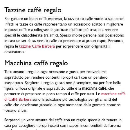
Tazzine caffè regalo
Per gustare un buon caffè espresso, la
tazzina da caffè
vuole la sua parte!
Infatti le tazze da caffè rappresentano un accessorio adatto a migliorare
le pause caffè e a rallegrare le giornate d’ufficio più tristi o a rendere
speciali le chiacchierate tra amici. Spesso molte persone non possiedono
in casa un set di tazzine da caffè da presentare ai propri ospiti. Pertanto,
regala le
tazzine Caffè Barbera
per sorprendere con originalità il
destinatario.
Macchina caffè regalo
Tutti amano i regali e ogni occasione è giusta per riceverli, ma
soprattutto per rendere contenti i propri cari con un pensiero
inaspettato. Scegliere il regalo giusto non è semplice, ma per fare bella
figura, un’idea originale e soprattutto utile è la
macchina caffé
, che
permette di preparare in poco tempo il caffè per tutti. Le
macchine caffè
di Caffè Barbera
sono la soluzione più tecnologica per gli amanti del
caffè che desiderano gustarlo in ogni momento della giornata come se
fossero al bar.
Sorprendi un vero amante del caffè con un regalo speciale da tenere in
casa per accogliere i propri ospiti con i sapori inconfondibili dell’aroma