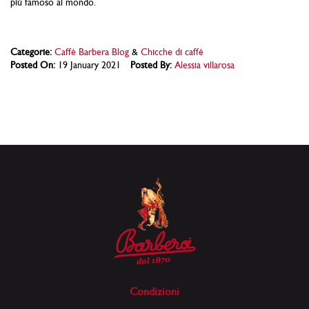
più famoso al mondo.
Categorie:
Caffè Barbera Blog
&
Chicche di caffè
Posted On:
19 January 2021
Posted By:
Alessia villarosa
Condizioni