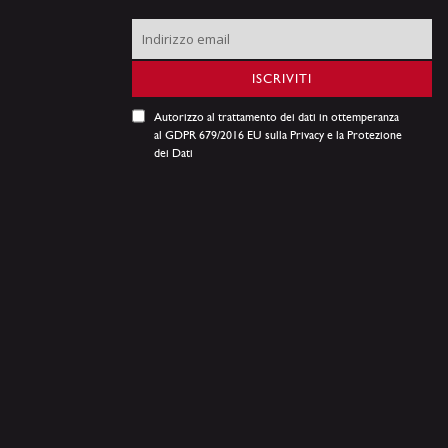
Iscriviti
alla
nostra
ISCRIVITI
Newsletter:
Autorizzo al trattamento dei dati in ottemperanza
al GDPR 679/2016 EU sulla Privacy e la Protezione
dei Dati