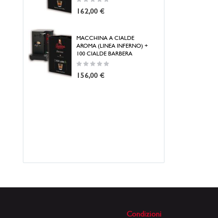
Rat
0%
162,00 €
0%
33
MACCHINA A CIALDE
AROMA (LINEA INFERNO) +
100 CIALDE BARBERA
Rating:
BAR
0%
CA
156,00 €
NES
33
Rat
0%
11
Condizioni