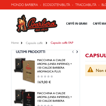
MONDO BARBERA
-
ECOSOSTENIBILITÀ
-
TRACCIABILITÀ
-
BL
CAFFÈ IN GRANI
CAFFÈ M
Home
Capsule caffè FAP
Capsule caffè
ULTIMI PRODOTTI
CAPSUL
MACCHINA A CIALDE
MA
AROMA (LINEA INFERNO) +
ARO
150 CIALDE BARBERA
Non è
CI
AROMAGICA PLUS
Rat
Rating:
0%
0%
14
169,00 €
MACCHINA A CIALDE
AROMA (LINEA INFERNO) +
MA
150 CIALDE BARBERA
GRA
Rating: