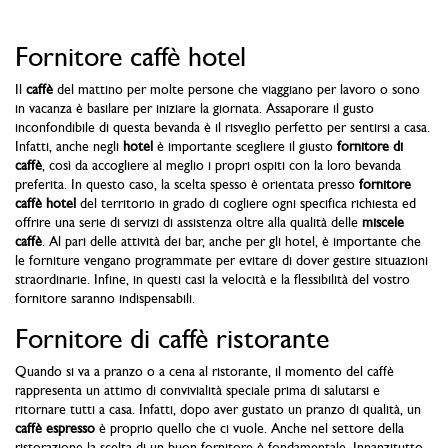
Fornitore caffè hotel
Il
caffè
del mattino per molte persone che viaggiano per lavoro o sono
in vacanza è basilare per iniziare la giornata. Assaporare il gusto
inconfondibile di questa bevanda è il risveglio perfetto per sentirsi a casa.
Infatti, anche negli
hotel
è importante scegliere il giusto
fornitore di
caffè
, così da accogliere al meglio i propri ospiti con la loro bevanda
preferita. In questo caso, la scelta spesso è orientata presso
fornitore
caffè hotel
del territorio in grado di cogliere ogni specifica richiesta ed
offrire una serie di servizi di assistenza oltre alla qualità delle
miscele
caffè
. Al pari delle attività dei bar, anche per gli hotel, è importante che
le forniture vengano programmate per evitare di dover gestire situazioni
straordinarie. Infine, in questi casi la velocità e la flessibilità del vostro
fornitore saranno indispensabili.
Fornitore di caffè ristorante
Quando si va a pranzo o a cena al ristorante, il momento del caffè
rappresenta un attimo di convivialità speciale prima di salutarsi e
ritornare tutti a casa. Infatti, dopo aver gustato un pranzo di qualità, un
caffè espresso
è proprio quello che ci vuole. Anche nel settore della
ristorazione la scelta di un buon fornitore è fondamentale. Innanzitutto,