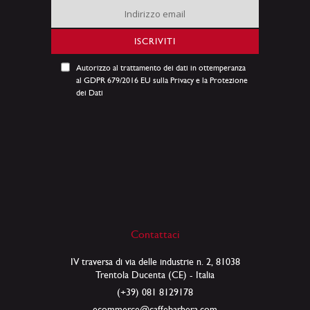
Iscriviti
alla
nostra
ISCRIVITI
Newsletter:
Autorizzo al trattamento dei dati in ottemperanza
al GDPR 679/2016 EU sulla Privacy e la Protezione
dei Dati
Contattaci
IV traversa di via delle industrie n. 2, 81038
Trentola Ducenta (CE) - Italia
(+39) 081 8129178
ecommerce@caffebarbera.com