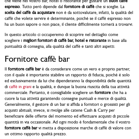
che viene nel vostro bar, hotel o ristorante per gustare un
buon caffè
espresso
. Tutto però dipende dal
fornitore di caffè
che si sceglie.
La
scelta del caffè da acquistare
non è da sottovalutare, infatti, la qualità del
caffè che volete servire è determinante, poiché se il caffè espresso non
ha un buon sapore o non piace, il cliente difficilmente tornerà a trovarvi.
In questo articolo ci occuperemo di scoprire nel dettaglio come
scegliere i
migliori fornitori di caffè bar, hotel e ristorante
in base alla
puntualità di consegna, alla qualità del caffè e tanti altri aspetti.
Fornitore caffè bar
Il
fornitore caffè bar
è da considerare come un vero e proprio partner,
con il quale è importante stabilire un rapporto di fiducia, poiché é solo
ed esclusivamente da lui che dipenderanno la disponibilità delle quantità
di
caffè in grani
e la qualità, e dunque la buona riuscita della tua attività
commerciale. Pertanto, è consigliabile scegliere un
fornitore
che ha a
cuore la tua attività garantendo consegne puntuali e merce di qualità.
Generalmente, il gestore di un bar si affida a fornitori o grossisti per gli
acquisti abituali, invece, si rivolge alle catene Cash & Carry per
beneficiare delle offerte del momento ed effettuare acquisti di piccole
quantità in via occasionale. Ad ogni modo è fondamentale che il vostro
fornitore caffè bar
vi metta a disposizione marche di caffè di valore con
un ottimo rapporto qualità prezzo.