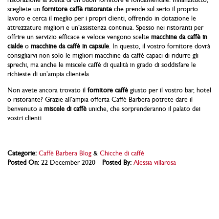
scegliete un
fornitore caffè ristorante
che prende sul serio il proprio
lavoro e cerca il meglio per i propri clienti, offrendo in dotazione le
attrezzature migliori e un’assistenza continua. Spesso nei ristoranti per
offrire un servizio efficace e veloce vengono scelte
macchine da caffè in
cialde
o
macchine da caffè in capsule
. In questo, il vostro fornitore dovrà
consigliarvi non solo le migliori macchine da caffè capaci di ridurre gli
sprechi, ma anche le miscele caffè di qualità in grado di soddisfare le
richieste di un’ampia clientela.
Non avete ancora trovato il
fornitore caffè
giusto per il vostro bar, hotel
o ristorante? Grazie all’ampia offerta Caffè Barbera potrete dare il
benvenuto a
miscele di caffè
uniche, che sorprenderanno il palato dei
vostri clienti.
Categorie:
Caffè Barbera Blog
&
Chicche di caffè
Posted On:
22 December 2020
Posted By:
Alessia villarosa