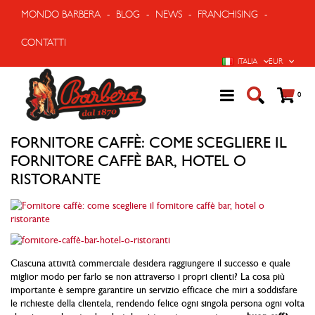
MONDO BARBERA
-
BLOG
-
NEWS
-
FRANCHISING
-
CONTATTI
LINGUA
VALUTA
ITALIA
EUR
Cart
prodo
0
FORNITORE CAFFÈ: COME SCEGLIERE IL
FORNITORE CAFFÈ BAR, HOTEL O
RISTORANTE
Ciascuna attività commerciale desidera raggiungere il successo e quale
miglior modo per farlo se non attraverso i propri clienti? La cosa più
importante è sempre garantire un servizio efficace che miri a soddisfare
le richieste della clientela, rendendo felice ogni singola persona ogni volta