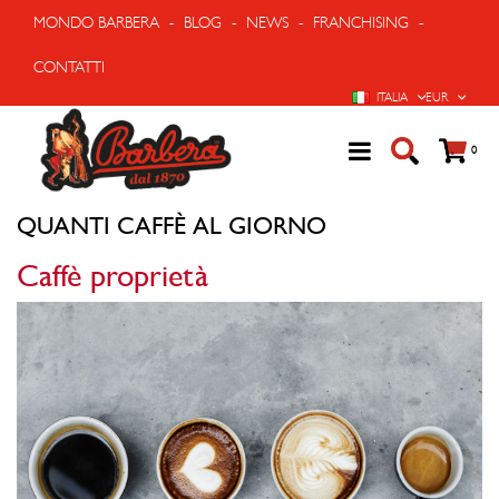
MONDO BARBERA
-
BLOG
-
NEWS
-
FRANCHISING
-
CONTATTI
LINGUA
VALUTA
ITALIA
EUR
Cart
prodo
0
QUANTI CAFFÈ AL GIORNO
Caffè proprietà