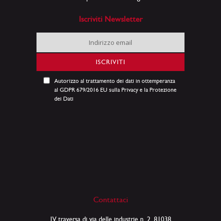
Iscriviti Newsletter
Iscriviti
alla
nostra
ISCRIVITI
Newsletter:
Autorizzo al trattamento dei dati in ottemperanza
al GDPR 679/2016 EU sulla Privacy e la Protezione
dei Dati
Contattaci
IV traversa di via delle industrie n. 2, 81038