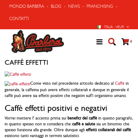
MONDO BARBERA
-
BLOG
-
NEWS
-
FRANCHISING
-
CONTATTI
LINGUA
VALUTA
ITALIA
EUR
Cart
prodo
0
CAFFÈ EFFETTI
Come visto nel precedente articolo dedicato al
Caffè
in
generale, la caffeina può avere effetti collaterali e dunque in generale il
caffè può avere sia effetti positivi che negativi sull'ì organismo umano.
Caffè effetti positivi e negativi
Vorrei mettere l' accento prima sui
benefici del caffè
in questo paragrafo,
in quanto spesso non si considera che
caffè e salute
sia un binomio che
spesso funziona alla grande. Oltre dunque agli
effetti collaterali del caffè
esistono tanti vantaggi in termini salutistici.