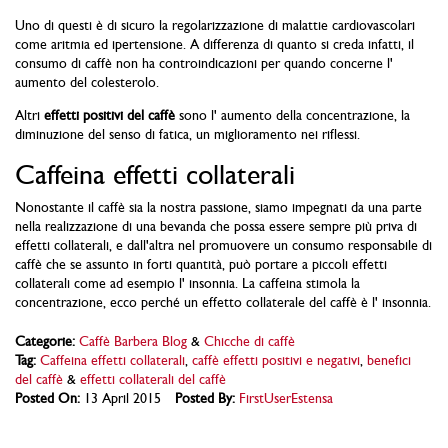
Uno di questi è di sicuro la regolarizzazione di malattie cardiovascolari
come aritmia ed ipertensione. A differenza di quanto si creda infatti, il
consumo di caffè non ha controindicazioni per quando concerne l'
aumento del colesterolo.
Altri
effetti positivi del caffè
sono l' aumento della concentrazione, la
diminuzione del senso di fatica, un miglioramento nei riflessi.
Caffeina effetti collaterali
Nonostante il caffè sia la nostra passione, siamo impegnati da una parte
nella realizzazione di una bevanda che possa essere sempre più priva di
effetti collaterali, e dall'altra nel promuovere un consumo responsabile di
caffè che se assunto in forti quantità, può portare a piccoli effetti
collaterali come ad esempio l' insonnia. La caffeina stimola la
concentrazione, ecco perché un effetto collaterale del caffè è l' insonnia.
Categorie:
Caffè Barbera Blog
&
Chicche di caffè
Tag:
Caffeina effetti collaterali
,
caffè effetti positivi e negativi
,
benefici
del caffè
&
effetti collaterali del caffè
Posted On:
13 April 2015
Posted By:
FirstUserEstensa