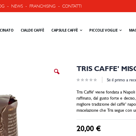
OG
-
NEWS
-
FRANCHISING
-
CONTATTI
ACINATO
CIALDE CAFFÈ
CAPSULE CAFFÈ
PICCOLE VOGLIE
MAC
Vai
TRIS CAFFE' MIS
all'inizio
della
Sii il primo a re
galleria
di
Tris Caffè' viene fondata a Napoli
immagini
raffinato, dal gusto forte e decis
migliore tradizione del caffè' napo
miscelazione che Tris segue con u
20,00 €