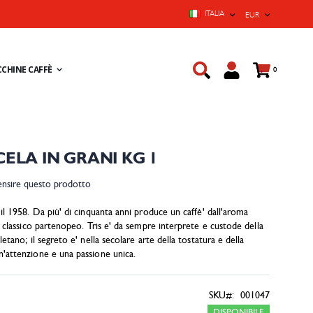
LINGUA
VALUTA
ITALIA
EUR
Cart
CHINE CAFFÈ
prodotti
0
CELA IN GRANI KG 1
censire questo prodotto
 il 1958. Da più' di cinquanta anni produce un caffè' dall'aroma
o, classico partenopeo. Tris e' da sempre interprete e custode della
letano; il segreto e' nella secolare arte della tostatura e della
n'attenzione e una passione unica.
SKU
001047
DISPONIBILE