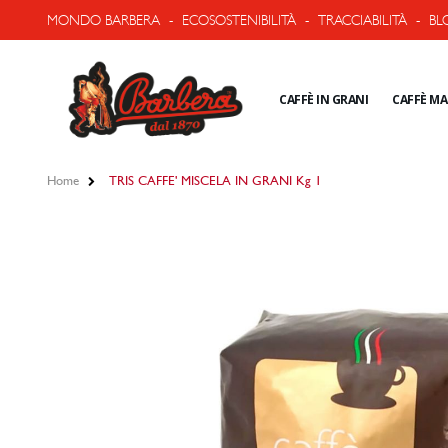
MONDO BARBERA
-
ECOSOSTENIBILITÀ
-
TRACCIABILITÀ
-
BL
CAFFÈ IN GRANI
CAFFÈ M
Home
TRIS CAFFE' MISCELA IN GRANI Kg 1
Vai
alla
fine
della
galleria
di
immagini