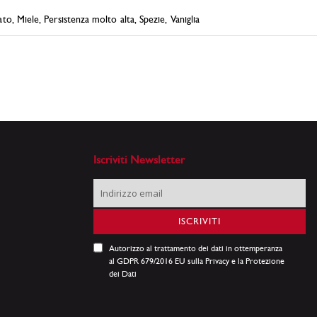
o, Miele, Persistenza molto alta, Spezie, Vaniglia
Iscriviti Newsletter
Iscriviti
alla
nostra
ISCRIVITI
Newsletter:
Autorizzo al trattamento dei dati in ottemperanza
al GDPR 679/2016 EU sulla Privacy e la Protezione
dei Dati