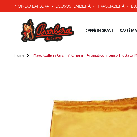
MONDO BARBERA
-
ECOSOSTENIBILITÀ
-
TRACCIABILITÀ
-
BL
CAFFÈ IN GRANI
CAFFÈ M
Home
Mago Caffè in Grani 7 Origini - Aromatico Intenso Fruttato Mis
Vai
alla
fine
della
galleria
di
immagini