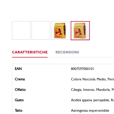
CARATTERISTICHE
RECENSIONI
Caratteristiche
EAN
8007597000101
Crema
Colore Nocciola Medio, Persi
Olfatto
Ciliegia, Intenso, Mandorla, M
Gusto
Acidità appena percepibile, R
Tatto
Astringenza impercettibile