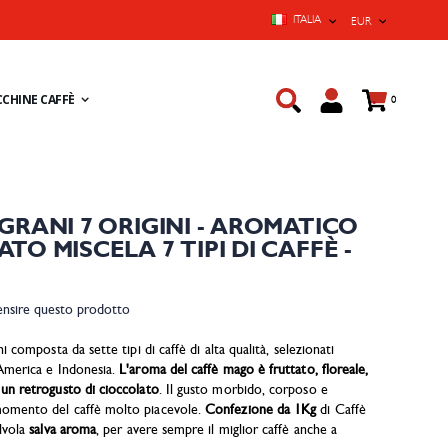
LINGUA
VALUTA
ITALIA
EUR
Cart
CHINE CAFFÈ
prodotti
0
GRANI 7 ORIGINI - AROMATICO
O MISCELA 7 TIPI DI CAFFÈ -
censire questo prodotto
i composta da sette tipi di caffè di alta qualità, selezionati
 America e Indonesia.
L'aroma del caffè mago è fruttato, floreale,
un retrogusto di cioccolato
. Il gusto morbido, corposo e
momento del caffè molto piacevole.
Confezione da 1Kg
di Caffè
alvola
salva aroma
, per avere sempre il miglior caffè anche a