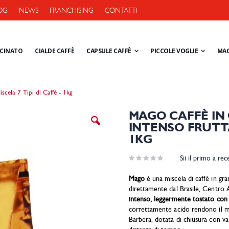
OG
-
NEWS
-
FRANCHISING
-
CONTATTI
ACINATO
CIALDE CAFFÈ
CAPSULE CAFFÈ
PICCOLE VOGLIE
MAC
cela 7 Tipi di Caffè - 1kg
Vai
MAGO CAFFÈ IN 
all'inizio
INTENSO FRUTTAT
della
1KG
galleria
di
Sii il primo a re
immagini
Mago
è una miscela di caffè in gran
direttamente dal Brasile, Centro
intenso, leggermente tostato con 
correttamente acido rendono il 
Barbera, dotata di chiusura con v