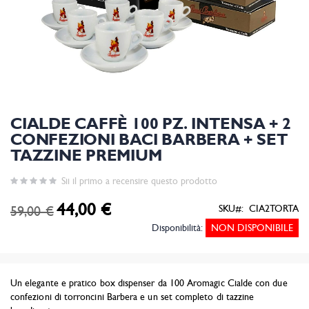
CIALDE CAFFÈ 100 PZ. INTENSA + 2
CONFEZIONI BACI BARBERA + SET
TAZZINE PREMIUM
Sii il primo a recensire questo prodotto
44,00 €
Prezzo
59,00 €
SKU
CIA2TORTA
speciale
Disponibilità:
NON DISPONIBILE
Un elegante e pratico box dispenser da 100 Aromagic Cialde con due
confezioni di torroncini Barbera e un set completo di tazzine