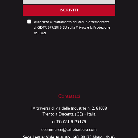
alla
nostra
ISCRIVITI
Newsletter:
Autorizzo al trattamento dei dati in ottemperanza
al GDPR 679/2016 EU sulla Privacy e la Protezione
dei Dati
Contattaci
IV traversa di via delle industrie n. 2, 81038
Trentola Ducenta (CE) - Italia
(+39) 081 8129178
ecommerce@caffebarbera.com
Sede Legale: Viale Augusto, 140, 80125 Napoli (NA)