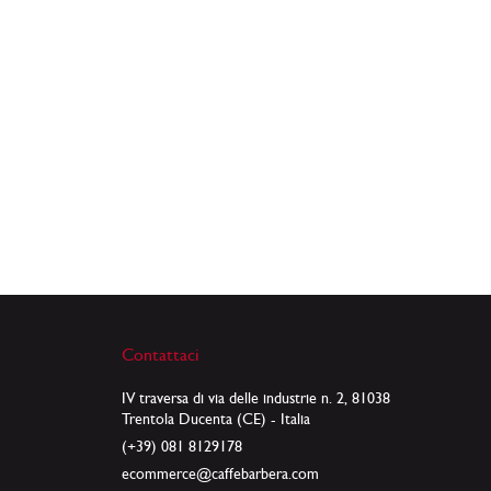
Contattaci
IV traversa di via delle industrie n. 2, 81038
Trentola Ducenta (CE) - Italia
(+39) 081 8129178
ecommerce@caffebarbera.com