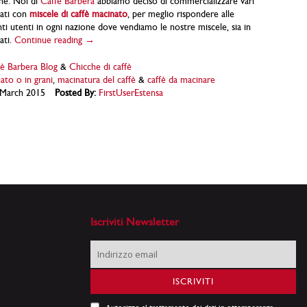
ne. Noi di
Caffè Barbera
abbiamo deciso di commercializzare vari
zati con
miscele di caffè macinato
, per meglio rispondere alle
nti utenti in ogni nazione dove vendiamo le nostre miscele, sia in
ati.
Continue reading →
è Barbera Blog
&
Chicche di caffè
ato o in grani
,
macinatura del caffè
&
caffè da macinare
March 2015
Posted By:
FirstUserEstensa
Iscriviti Newsletter
Iscriviti
alla
nostra
ISCRIVITI
Newsletter: