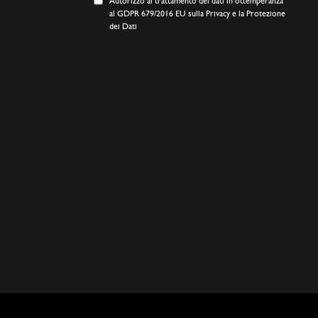
Autorizzo al trattamento dei dati in ottemperanza
al GDPR 679/2016 EU sulla Privacy e la Protezione
dei Dati