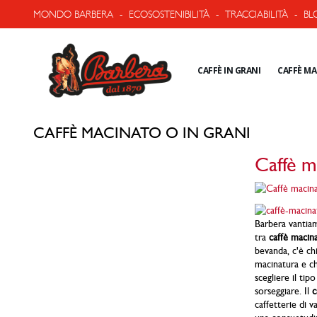
MONDO BARBERA
-
ECOSOSTENIBILITÀ
-
TRACCIABILITÀ
-
BL
CAFFÈ IN GRANI
CAFFÈ M
CAFFÈ MACINATO O IN GRANI
Caffè m
Barbera vantiam
tra
caffè macina
bevanda, c'è ch
macinatura e ch
scegliere il tip
sorseggiare. Il
c
caffetterie di v