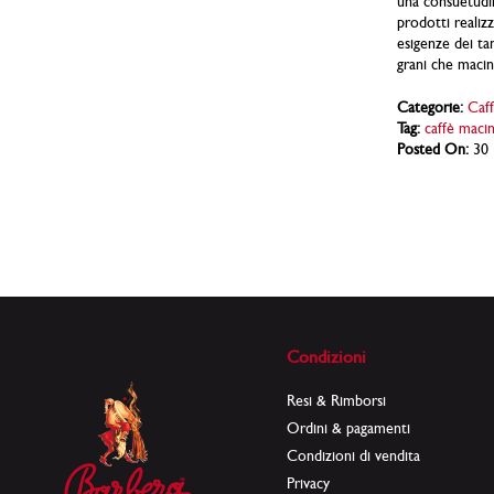
una consuetudi
prodotti realiz
esigenze dei ta
grani che macin
Categorie:
Caff
Tag:
caffè macin
Posted On:
30 
Condizioni
Resi & Rimborsi
Ordini & pagamenti
Condizioni di vendita
Privacy