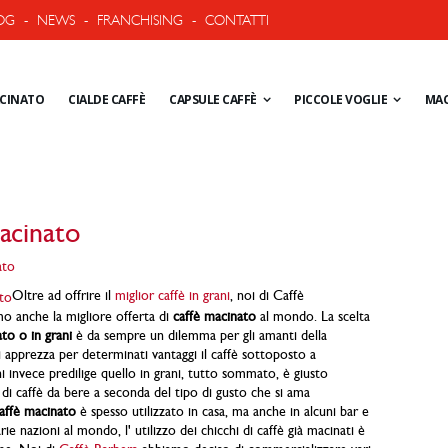
OG
-
NEWS
-
FRANCHISING
-
CONTATTI
ACINATO
CIALDE CAFFÈ
CAPSULE CAFFÈ
PICCOLE VOGLIE
MAC
acinato
Oltre ad offrire il
miglior caffè in grani
, noi di Caffè
o anche la migliore offerta di
caffè macinato
al mondo. La scelta
to o in grani
è da sempre un dilemma per gli amanti della
i apprezza per determinati vantaggi il caffè sottoposto a
i invece predilige quello in grani, tutto sommato, è giusto
o di caffè da bere a seconda del tipo di gusto che si ama
affè macinato
è spesso utilizzato in casa, ma anche in alcuni bar e
arie nazioni al mondo, l' utilizzo dei chicchi di caffè già macinati è