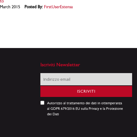
ato
March 2015
Posted By:
FirstUserEstensa
Iscriviti Newsletter
Iscriviti
alla
nostra
ISCRIVITI
Newsletter:
Autorizzo al trattamento dei dati in ottemperanza
al GDPR 679/2016 EU sulla Privacy e la Protezione
dei Dati