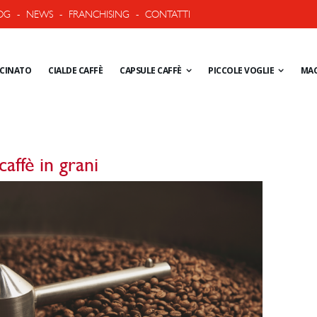
OG
-
NEWS
-
FRANCHISING
-
CONTATTI
ACINATO
CIALDE CAFFÈ
CAPSULE CAFFÈ
PICCOLE VOGLIE
MAC
caffè in grani