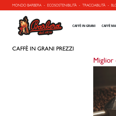
MONDO BARBERA
-
ECOSOSTENIBILITÀ
-
TRACCIABILITÀ
-
BL
CAFFÈ IN GRANI
CAFFÈ M
CAFFÈ IN GRANI PREZZI
Miglior 