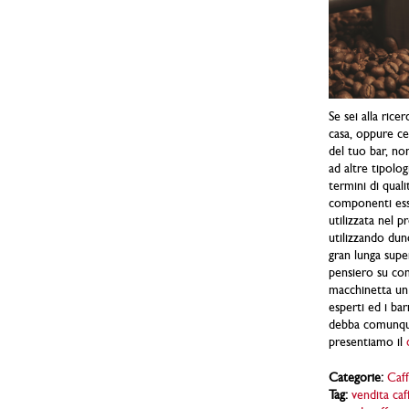
Se sei alla rice
casa, oppure ce
del tuo bar, n
ad altre tipologi
termini di quali
componenti esse
utilizzata nel p
utilizzando dun
gran lunga super
pensiero su come
macchinetta un 
esperti ed i ba
debba comunque 
presentiamo il
Categorie:
Caff
Tag:
vendita caf