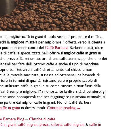
rca del
miglior caffè in grani
da utilizzare per preparare il caffè a
rchi la
migliore miscela
per migliorare l' offerta verso la clientela
on puoi non tener conto del
Caffè Barbera
. Barbera infatti, oltre
e di caffè, è specializzata nell' offrire il
miglior caffè in grani
in
tà e prezzo. Se sei un titolare di una caffetteria, sappi che uno dei
nziali per fare dell' ottimo caffè è anche il tipo di macchina
roprio bar. Estrarre il caffè direttamente dal chicco e non
que le miscele macinate, si riesce ad ottenere una bevanda di
iore in termini di qualità. Esistono vere e proprie scuole di
 utilizzare caffè in grani e su come riuscire a tirar fuori dalla
caffè sempre migliore. Ma nonostante la diversità di pensiero, gli
rman sono consapevoli che per raggiungere un aroma ottimale, si
partire dal miglior caffè in grani. Noi di Caffè Barbera
caffè in grani
in diversi modi:
Continue reading →
è Barbera Blog
&
Chicche di caffè
fè in grani
,
caffè in grani prezzi
,
offerta caffe in grani
&
caffè in