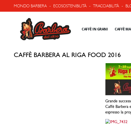
MONDO BARBERA
-
ECOSOSTENIBILITÀ
-
TRACCIABILITÀ
-
BL
CAFFÈ IN GRANI
CAFFÈ M
CAFFÈ BARBERA AL RIGA FOOD 2016
Grande successo
Caffè Barbera e
espresso la prop