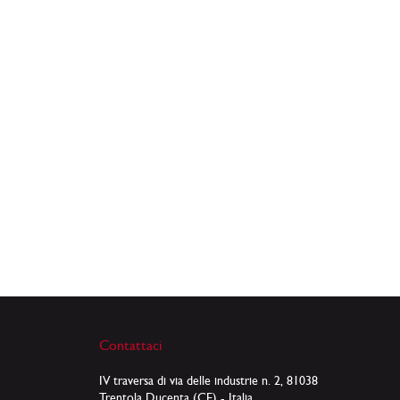
Contattaci
IV traversa di via delle industrie n. 2, 81038
Trentola Ducenta (CE) - Italia