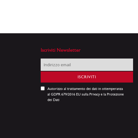
Iscriviti Newsletter
Iscriviti
alla
nostra
ISCRIVITI
Newsletter:
Autorizzo al trattamento dei dati in ottemperanza
al GDPR 679/2016 EU sulla Privacy e la Protezione
dei Dati