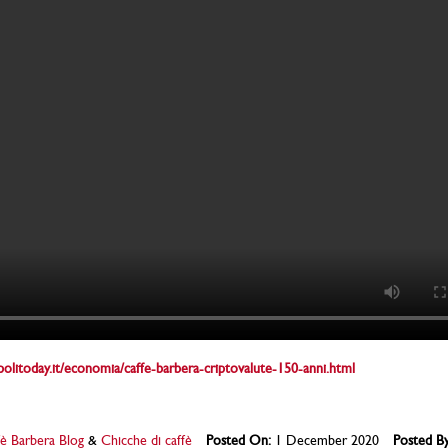
olitoday.it/economia/caffe-barbera-criptovalute-150-anni.html
è Barbera Blog
&
Chicche di caffè
Posted On:
1 December 2020
Posted By