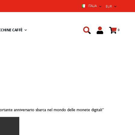
LINGUA
VALUTA
ITALIA
EUR
Cart
CHINE CAFFÈ
prodotti
0
mportante anniversario sbarca nel mondo delle monete digitali“