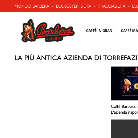
MONDO BARBERA
-
ECOSOSTENIBILITÀ
-
TRACCIABILITÀ
-
BL
CAFFÈ IN GRANI
CAFFÈ M
LA PIÙ ANTICA AZIENDA DI TORREFAZ
Caffè Barbera: 
L'azienda napol