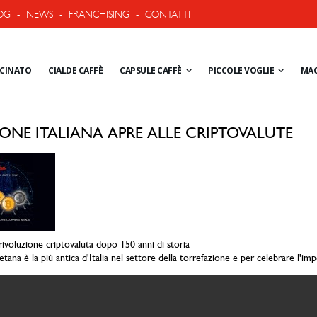
OG
-
NEWS
-
FRANCHISING
-
CONTATTI
ACINATO
CIALDE CAFFÈ
CAPSULE CAFFÈ
PICCOLE VOGLIE
MAC
IONE ITALIANA APRE ALLE CRIPTOVALUTE
rivoluzione criptovaluta dopo 150 anni di storia
etana è la più antica d'Italia nel settore della torrefazione e per celebrare l'i