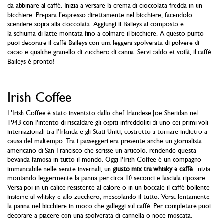
da abbinare al caffè. Inizia a versare la crema di cioccolata fredda in un
bicchiere. Prepara l’espresso direttamente nel bicchiere, facendolo
scendere sopra alla cioccolata. Aggiungi il Baileys al composto e
la schiuma di latte montata fino a colmare il bicchiere. A questo punto
puoi decorare il caffè Baileys con una leggera spolverata di polvere di
cacao e qualche granello di zucchero di canna. Servi caldo et voilà, il caffè
Baileys è pronto!
Irish Coffee
L'Irish Coffee è stato inventato dallo chef Irlandese Joe Sheridan nel
1943 con l'intento di riscaldare gli ospiti infreddoliti di uno dei primi voli
internazionali tra l’Irlanda e gli Stati Uniti, costretto a tornare indietro a
causa del maltempo. Tra i passeggeri era presente anche un giornalista
americano di San Francisco che scrisse un articolo, rendendo questa
bevanda famosa in tutto il mondo. Oggi l'Irish Coffee è un compagno
immancabile nelle serate invernali, un
giusto mix tra whisky e caffè
. Inizia
montando leggermente la panna per circa 10 secondi e lasciala riposare.
Versa poi in un calice resistente al calore o in un boccale il caffè bollente
insieme al whisky e allo zucchero, mescolando il tutto. Versa lentamente
la panna nel bicchiere in modo che galleggi sul caffè. Per completare puoi
decorare a piacere con una spolverata di cannella o noce moscata.