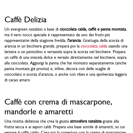
Caffè Delizia
Un evergreen natalizio a base di
cioccolata calda, caffè e panna montata
,
ma il vero tocco speciale è rappresentato da uno dei frutti più
rappresentativi della stagione fredda,
l'arancia
. Grattugia della scorza di
arancia in un bicchiere grande, prepara poi la
cioccolata calda
usando una
lattiera o un pentolino e versatela sopra la scorza nel bicchiere. Prepara
un caffè di una miscela dolce e versalo direttamente nel bicchiere, sopra
alla cioccolata. Aggiungi la panna che hai montato separatamente (anche
panna montata già pronta) e, infine, decora con delle scaglie di
cioccolato e scorza d’arancia, o anche con ribes e una spolverata leggera
di cacao amaro.
Caffè con crema di mascarpone,
mandorle e amaretti
Una ricetta deliziosa che crea la giusta
atmosfera natalizia
grazie alla
frutta secca e ai sapori caldi. Prepara una base sottile di amaretti, su cui
versare il caffè caldo. Crea poi la copertura con la crema di mascarpone