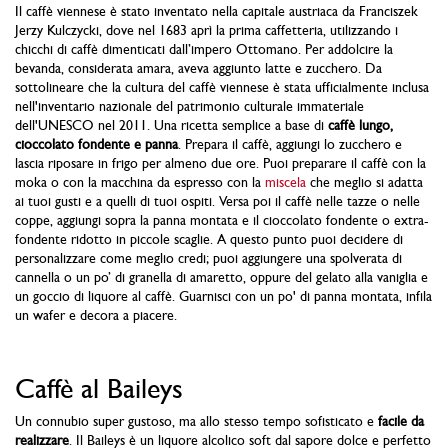
Il caffè viennese è stato inventato nella capitale austriaca da Franciszek
Jerzy Kulczycki, dove nel 1683 aprì la prima caffetteria, utilizzando i
chicchi di caffè dimenticati dall’impero Ottomano. Per addolcire la
bevanda, considerata amara, aveva aggiunto latte e zucchero. Da
sottolineare che la cultura del caffè viennese è stata ufficialmente inclusa
nell'inventario nazionale del patrimonio culturale immateriale
dell'UNESCO nel 2011. Una ricetta semplice a base di
caffè lungo,
cioccolato fondente e panna
. Prepara il caffè, aggiungi lo zucchero e
lascia riposare in frigo per almeno due ore. Puoi preparare il caffè con la
moka o con la macchina da espresso con la
miscela
che meglio si adatta
ai tuoi gusti e a quelli di tuoi ospiti. Versa poi il caffè nelle tazze o nelle
coppe, aggiungi sopra la panna montata e il cioccolato fondente o extra-
fondente ridotto in piccole scaglie. A questo punto puoi decidere di
personalizzare come meglio credi; puoi aggiungere una spolverata di
cannella o un po’ di granella di amaretto, oppure del gelato alla vaniglia e
un goccio di liquore al caffè. Guarnisci con un po' di panna montata, infila
un wafer e decora a piacere.
Caffè al Baileys
Un connubio super gustoso, ma allo stesso tempo sofisticato e
facile da
realizzare
. Il Baileys è un liquore alcolico soft dal sapore dolce e perfetto