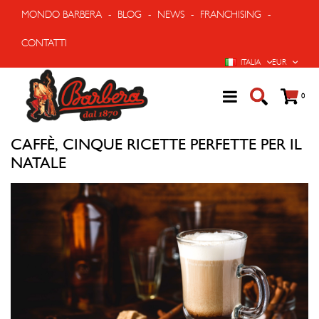
MONDO BARBERA
-
BLOG
-
NEWS
-
FRANCHISING
-
CONTATTI
LINGUA
VALUTA
ITALIA
EUR
Cart
prodo
0
CAFFÈ, CINQUE RICETTE PERFETTE PER IL
NATALE