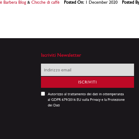
è Barbera Blog
&
Chicche di caffè
Posted On:
1 December 2020
Posted By
Iscriviti Newsletter
Iscriviti
alla
nostra
ISCRIVITI
Newsletter:
Autorizzo al trattamento dei dati in ottemperanza
al GDPR 679/2016 EU sulla Privacy e la Protezione
dei Dati