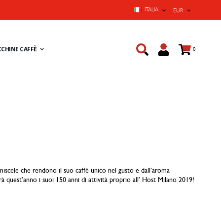
LINGUA
VALUTA
ITALIA
EUR
Cart
CHINE CAFFÈ
prodotti
0
 miscele che rendono il suo caffè unico nel gusto e dall’aroma
rà quest’anno i suoi 150 anni di attività proprio all’ Host Milano 2019!