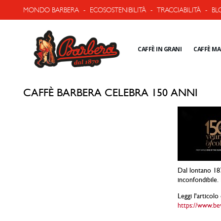
MONDO BARBERA
-
ECOSOSTENIBILITÀ
-
TRACCIABILITÀ
-
BL
CAFFÈ IN GRANI
CAFFÈ M
CAFFÈ BARBERA CELEBRA 150 ANNI
Dal lontano 187
inconfondibile.
Leggi l'articol
https://www.be