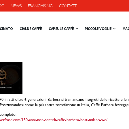
OG
-
NEWS
-
FRANCHISING
-
CONTATTI
ACINATO
CIALDE CAFFÈ
CAPSULE CAFFÈ
PICCOLE VOGLIE
MAC
0 infatti oltre 6 generazioni Barbera si tramandano i segreti delle ricette e le
 Posizionandosi come la più antica torrefazione in Italia, Caffè Barbera festegge
o completo:
verfood.com/150-anni-non-sentirli-caffe-barbera-host-milano-wd/