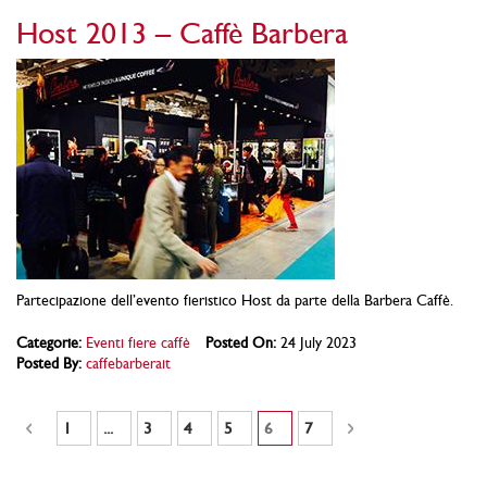
Host 2013 – Caffè Barbera
Partecipazione dell’evento fieristico Host da parte della Barbera Caffè.
Categorie:
Eventi fiere caffè
Posted On:
24 July 2023
Posted By:
caffebarberait
Pagina
Pagina
Precedente
Pagina
Pagina
Pagina
Pagina
Attualmente stai leggendo la pagin
Pagina
Pagina
Successivo
1
...
3
4
5
6
7