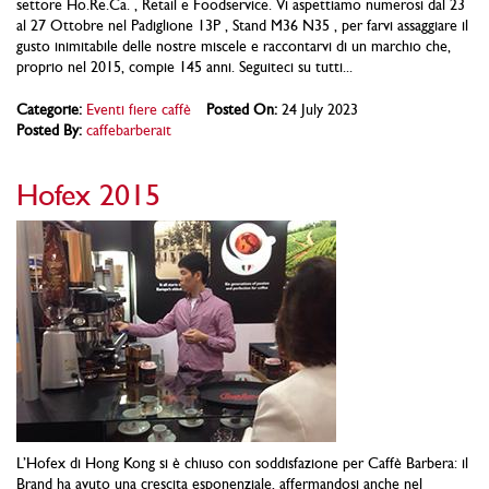
settore Ho.Re.Ca. , Retail e Foodservice. Vi aspettiamo numerosi dal 23
al 27 Ottobre nel Padiglione 13P , Stand M36 N35 , per farvi assaggiare il
gusto inimitabile delle nostre miscele e raccontarvi di un marchio che,
proprio nel 2015, compie 145 anni. Seguiteci su tutti...
Categorie:
Eventi fiere caffè
Posted On:
24 July 2023
Posted By:
caffebarberait
Hofex 2015
L’Hofex di Hong Kong si è chiuso con soddisfazione per Caffè Barbera: il
Brand ha avuto una crescita esponenziale, affermandosi anche nel