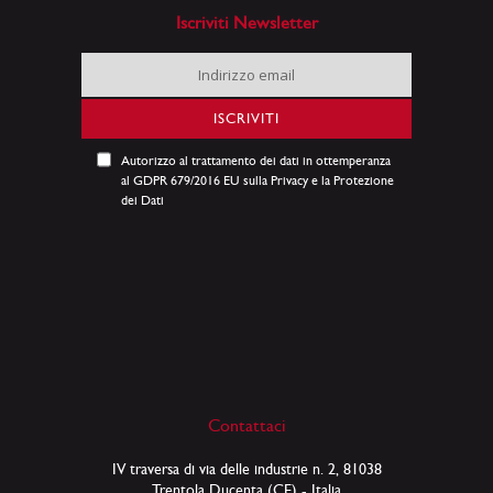
Iscriviti Newsletter
Iscriviti
alla
nostra
ISCRIVITI
Newsletter:
Autorizzo al trattamento dei dati in ottemperanza
al GDPR 679/2016 EU sulla Privacy e la Protezione
dei Dati
Contattaci
IV traversa di via delle industrie n. 2, 81038
Trentola Ducenta (CE) - Italia