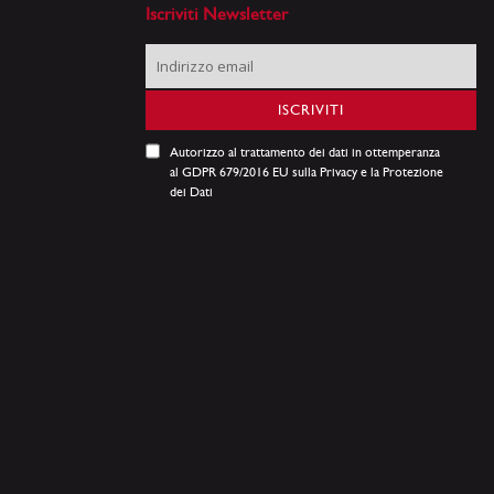
Iscriviti Newsletter
Iscriviti
alla
nostra
ISCRIVITI
Newsletter:
Autorizzo al trattamento dei dati in ottemperanza
al GDPR 679/2016 EU sulla Privacy e la Protezione
dei Dati