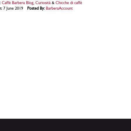
:
Caffè Barbera Blog
,
Curiosità
&
Chicche di caffè
n:
7 June 2019
Posted By:
BarberaAccount