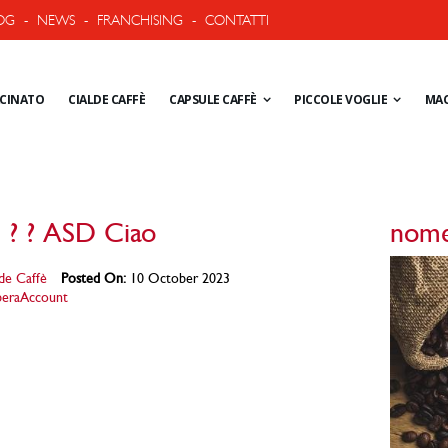
OG
-
NEWS
-
FRANCHISING
-
CONTATTI
ACINATO
CIALDE CAFFÈ
CAPSULE CAFFÈ
PICCOLE VOGLIE
MAC
 ? ? ASD Ciao
nome
de Caffè
Posted On:
10 October 2023
beraAccount