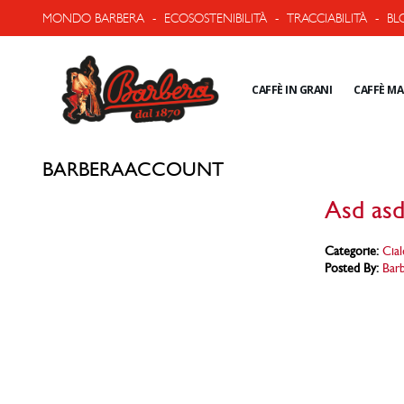
MONDO BARBERA
-
ECOSOSTENIBILITÀ
-
TRACCIABILITÀ
-
BL
CAFFÈ IN GRANI
CAFFÈ M
BARBERAACCOUNT
Asd asd
Categorie:
Cial
Posted By:
Bar