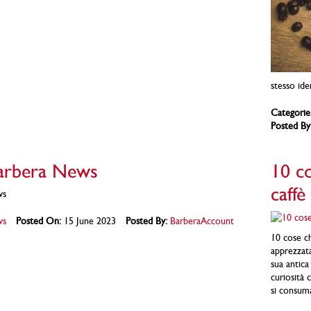
stesso ide
Categorie
Posted By
Barbera News
10 co
caffè
ws
ws
Posted On:
15 June 2023
Posted By:
BarberaAccount
10 cose ch
apprezzata
sua antica
curiosità 
si consuma