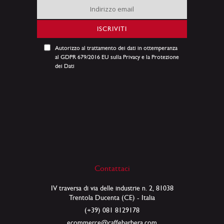
Iscriviti
alla
nostra
ISCRIVITI
Newsletter:
Autorizzo al trattamento dei dati in ottemperanza
al GDPR 679/2016 EU sulla Privacy e la Protezione
dei Dati
Contattaci
IV traversa di via delle industrie n. 2, 81038
Trentola Ducenta (CE) - Italia
(+39) 081 8129178
ecommerce@caffebarbera.com