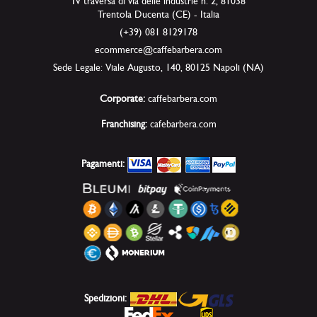
IV traversa di via delle industrie n. 2, 81038
Trentola Ducenta (CE) - Italia
(+39) 081 8129178
ecommerce@caffebarbera.com
Sede Legale: Viale Augusto, 140, 80125 Napoli (NA)
Corporate:
caffebarbera.com
Franchising:
cafebarbera.com
Pagamenti:
Spedizioni: