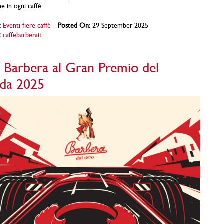
e in ogni caffè.
:
Eventi fiere caffè
Posted On:
29 September 2025
:
caffebarberait
è Barbera al Gran Premio del
da 2025