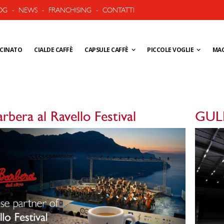
OG
-
NEWS
-
FRANCHISING
-
CONTATTI
ACINATO
CIALDE CAFFÈ
CAPSULE CAFFÈ
PICCOLE VOGLIE
MAC
rbera al Ravello Festival
GULF