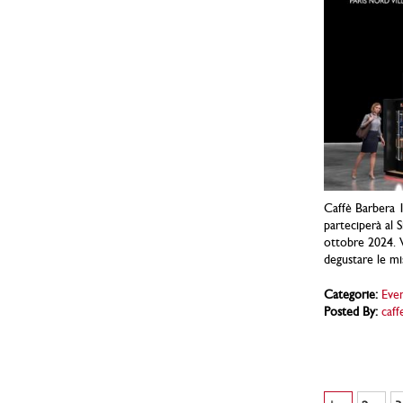
Caffè Barbera 18
parteciperà al S
ottobre 2024. V
degustare le mi
Categorie:
Even
Posted By:
caff
Pagina