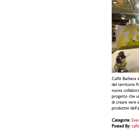
Caffè Barbera i
del territorio 
nuova collabora
progetto che uni
di creare vere e
produttivi dell’
Categorie:
Even
Posted By:
caff