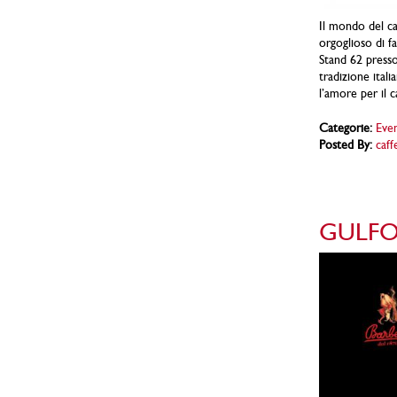
Il mondo del ca
orgoglioso di f
Stand 62 presso 
tradizione ital
l’amore per il c
Categorie:
Even
Posted By:
caff
GULFOO