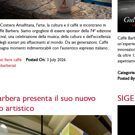
Costiera Amalfitana, l'arte, la cultura e il caffè si incontrano in
ffè Barbera. Siamo orgogliosi di essere sponsor della 74ª edizione
ival, una celebrazione della musica, della cultura e dell'eccellenza
Caffè Barb
degli scenari più affascinanti al mondo. Da sei generazioni, Caffè
un’esperie
gna momenti indimenticabili con l'autentico espresso italiano...
innovazion
da oltre 1
ti fiere caffè
Posted On:
3 July 2026
aspettiamo
ebarberait
Categorie
Posted By
arbera presenta il suo nuovo
SIGE
o artistico