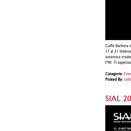
Caffè Barbera è
17 al 21 febbra
autentica tradiz
F90. Ti aspetti
Categorie:
Even
Posted By:
caff
SIAL 20