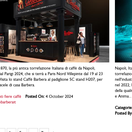
70, la più antica torrefazione Italiana di caffè da Napoli,
Napoli, It
ial Parigi 2024, che si terrà a Paris Nord Villepinte dal 19 al 23
torrefazio
isita lo stand Caffè Barbera al padiglione 5C stand H207, per
nell'indust
scele di casa Barbera.
nel 2022, 
della qual
e Anima...
ti fiere caffè
Posted On:
4 October 2024
ebarberait
Categorie
Posted By