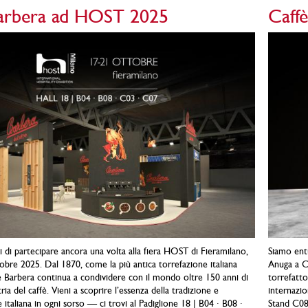
Barbera ad HOST 2025
Caff
i di partecipare ancora una volta alla fiera HOST di Fieramilano,
Siamo entu
tobre 2025. Dal 1870, come la più antica torrefazione italiana
Anuga a Co
è Barbera continua a condividere con il mondo oltre 150 anni di
torrefatto
ia del caffè. Vieni a scoprire l’essenza della tradizione e
internazio
 italiana in ogni sorso — ci trovi al Padiglione 18 | B04 · B08 ·
Stand C080