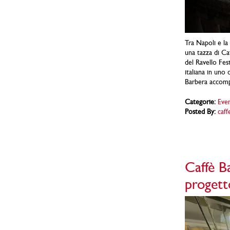
Tra Napoli e la 
una tazza di Ca
del Ravello Fest
italiana in uno 
Barbera accompa
Categorie:
Even
Posted By:
caff
Caffè B
progett