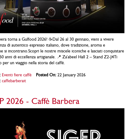
era torna a Gulfood 2026! ☕Dal 26 al 30 gennaio, vieni a vivere
nza di autentico espresso italiano, dove tradizione, aroma e
e si incontrano.Scopri le nostre miscele iconiche e lasciati conquistare
50 anni di eccellenza artigianale. 📍 Za’abeel Hall 2 – Stand Z2-J4Ti
 per un viaggio nella storia del caffè.
:
Eventi fiere caffè
Posted On:
22 January 2026
:
caffebarberait
P 2026 - Caffè Barbera