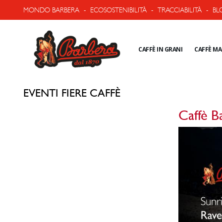
MONDO BARBERA
-
ECOSOSTENIBILITÀ
-
TRACCIABILITÀ
-
BL
CAFFÈ IN GRANI
CAFFÈ M
EVENTI FIERE CAFFÈ
Caffè Ba