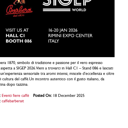
era 1870, simbolo di tradizione e passione per il vero espresso
ti aspetta a SIGEP 2026.Vieni a trovarci in Hall C1 – Stand 086 e lasciati
 un’esperienza sensoriale tra aromi intensi, miscele d’eccellenza e oltre
i cultura del caffè.Un incontro autentico con il gusto italiano, da
zina dopo tazzina.
:
Eventi fiere caffè
Posted On:
18 December 2025
:
caffebarberait