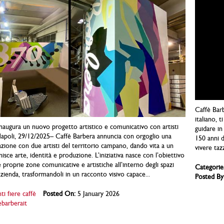
Caffè Barb
italiano, 
naugura un nuovo progetto artistico e comunicativo con artisti
guidare in
Napoli, 29/12/2025– Caffè Barbera annuncia con orgoglio una
150 anni d
zione con due artisti del territorio campano, dando vita a un
vivere taz
sce arte, identità e produzione. L’iniziativa nasce con l’obiettivo
 proprie zone comunicative e artistiche all’interno degli spazi
Categorie
azienda, trasformandoli in un racconto visivo capace...
Posted By
ti fiere caffè
Posted On:
5 January 2026
ebarberait