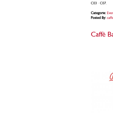
C03 · C07.
Categorie:
Even
Posted By:
caff
Caffè B