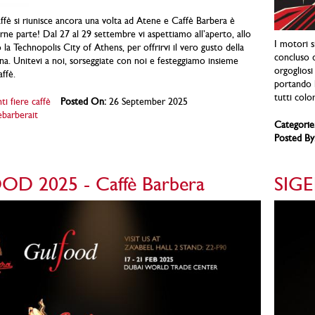
ffè si riunisce ancora una volta ad Atene e Caffè Barbera è
arne parte! Dal 27 al 29 settembre vi aspettiamo all’aperto, allo
I motori s
la Technopolis City of Athens, per offrirvi il vero gusto della
concluso d
iana. Unitevi a noi, sorseggiate con noi e festeggiamo insieme
orgogliosi
affè.
portando l
tutti colo
ti fiere caffè
Posted On:
26 September 2025
ebarberait
Categorie
Posted By
D 2025 - Caffè Barbera
SIGE