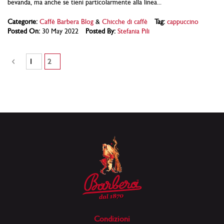
bevanda, ma anche se tieni particolarmente alla linea...
Categorie:
Caffè Barbera Blog
&
Chicche di caffè
Tag:
cappuccino
Posted On:
30 May 2022
Posted By:
Stefania Pili
Pagina
Pagina
Precedente
Pagina
Attualmente stai leggendo la pagina
1
2
Condizioni