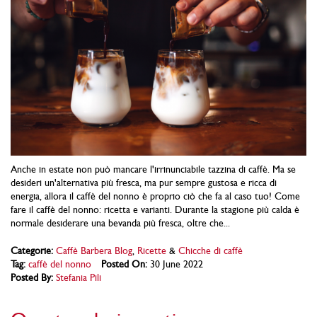
Anche in estate non può mancare l'irrinunciabile tazzina di caffè. Ma se
desideri un'alternativa più fresca, ma pur sempre gustosa e ricca di
energia, allora il caffè del nonno è proprio ciò che fa al caso tuo! Come
fare il caffè del nonno: ricetta e varianti. Durante la stagione più calda è
normale desiderare una bevanda più fresca, oltre che...
Categorie:
Caffè Barbera Blog
,
Ricette
&
Chicche di caffè
Tag:
caffè del nonno
Posted On:
30 June 2022
Posted By:
Stefania Pili