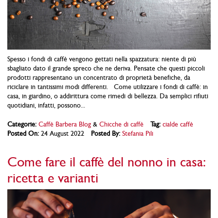
Spesso i fondi di caffè vengono gettati nella spazzatura: niente di più
sbagliato dato il grande spreco che ne deriva. Pensate che questi piccoli
prodotti rappresentano un concentrato di proprietà benefiche, da
riciclare in tantissimi modi differenti. Come utilizzare i fondi di caffè: in
casa, in giardino, o addirittura come rimedi di bellezza. Da semplici rifiuti
quotidiani, infatti, possono...
Categorie:
Caffè Barbera Blog
&
Chicche di caffè
Tag:
cialde caffè
Posted On:
24 August 2022
Posted By:
Stefania Pili
Come fare il caffè del nonno in casa:
ricetta e varianti