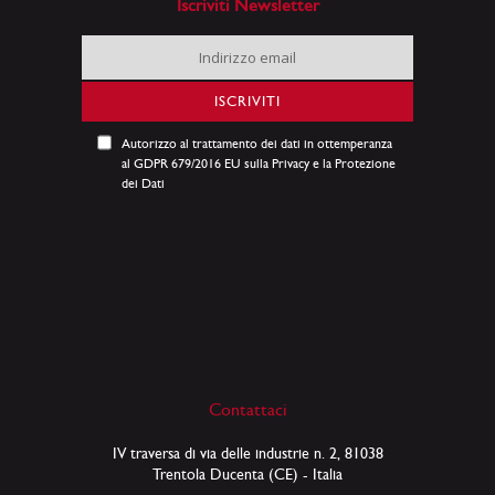
Iscriviti Newsletter
Iscriviti
alla
nostra
ISCRIVITI
Newsletter:
Autorizzo al trattamento dei dati in ottemperanza
al GDPR 679/2016 EU sulla Privacy e la Protezione
dei Dati
Contattaci
IV traversa di via delle industrie n. 2, 81038
Trentola Ducenta (CE) - Italia