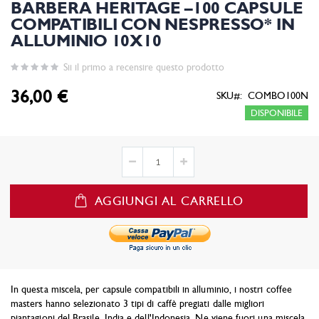
BARBERA HERITAGE –100 CAPSULE
COMPATIBILI CON NESPRESSO* IN
ALLUMINIO 10X10
Sii il primo a recensire questo prodotto
36,00 €
SKU
COMBO100N
DISPONIBILE
AGGIUNGI AL CARRELLO
In questa miscela, per capsule compatibili in alluminio, i nostri coffee
masters hanno selezionato 3 tipi di caffè pregiati dalle migliori
piantagioni del Brasile, India e dell'Indonesia. Ne viene fuori una miscela