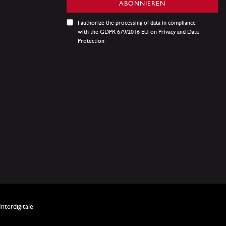
sich
ABONNIEREN
für
unseren
I authorize the processing of data in compliance
Newsletter
with the GDPR 679/2016 EU on Privacy and Data
an:
Protection
terdigitale