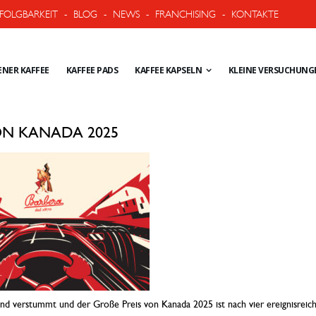
FOLGBARKEIT
-
BLOG
-
NEWS
-
FRANCHISING
-
KONTAKTE
NER KAFFEE
KAFFEE PADS
KAFFEE KAPSELN
KLEINE VERSUCHUNG
ON KANADA 2025
d verstummt und der Große Preis von Kanada 2025 ist nach vier ereignisreiche