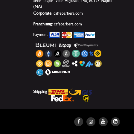
Sede Legale: Viale Augusto, 140, 80125 Napoli
(NA)
Corporate:
caffebarbera.com
Franchising:
cafebarbera.com
Payment
Shipping