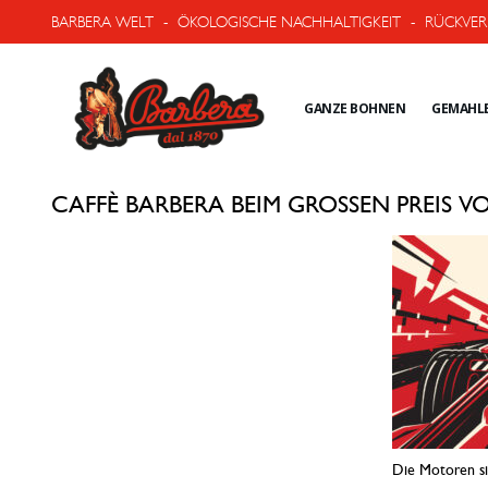
BARBERA WELT
-
ÖKOLOGISCHE NACHHALTIGKEIT
-
RÜCKVER
GANZE BOHNEN
GEMAHLE
CAFFÈ BARBERA BEIM GROSSEN PREIS V
Die Motoren sin