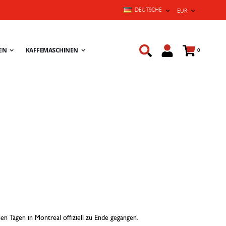
SPRACHE
WÄHRUNG
DEUTSCHE
EUR
Cart
EN
KAFFEMASCHINEN
Artikel
0
n Tagen in Montreal offiziell zu Ende gegangen.