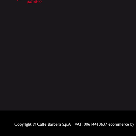
Copyright © Caffe Barbera S.p.A - VAT: 00614410637
ecommerce by In