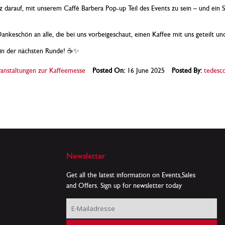
 darauf, mit unserem Caffè Barbera Pop-up Teil des Events zu sein – und ein S
Dankeschön an alle, die bei uns vorbeigeschaut, einen Kaffee mit uns geteilt un
in der nächsten Runde! ☕️✨
anstaltungen zur Kaffeemesse
Posted On:
16 June 2025
Posted By:
tedesc
Newsletter
Get all the latest information on Events,Sales
and Offers. Sign up for newsletter today
Melden
Sie