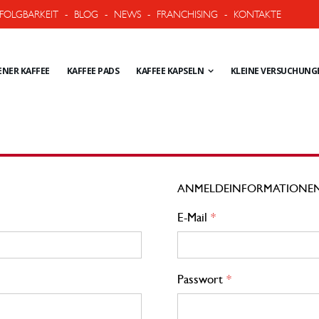
FOLGBARKEIT
-
BLOG
-
NEWS
-
FRANCHISING
-
KONTAKTE
NER KAFFEE
KAFFEE PADS
KAFFEE KAPSELN
KLEINE VERSUCHUNG
ANMELDEINFORMATIONE
E-Mail
Passwort