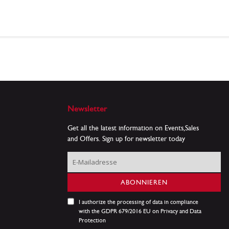
Newsletter
Get all the latest information on Events,Sales
and Offers. Sign up for newsletter today
Melden
Sie
sich
ABONNIEREN
für
unseren
I authorize the processing of data in compliance
Newsletter
with the GDPR 679/2016 EU on Privacy and Data
an:
Protection