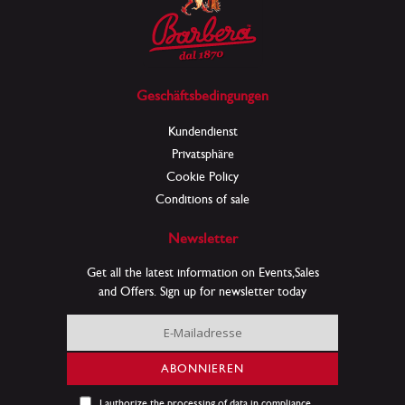
Geschäftsbedingungen
Kundendienst
Privatsphäre
Cookie Policy
Conditions of sale
Newsletter
Get all the latest information on Events,Sales
and Offers. Sign up for newsletter today
Melden
Sie
sich
ABONNIEREN
für
unseren
I authorize the processing of data in compliance