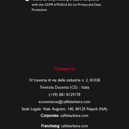
Newsletter
with the GDPR 679/2016 EU on Privacy and Data
an:
Protection
Contact us
IV traversa di via delle industrie n. 2, 81038
Trentola Ducenta (CE) - Italia
(+39) 081 8129178
ecommerce@caffebarbera.com
Sede Legale: Viale Augusto, 140, 80125 Napoli (NA)
Corporate:
caffebarbera.com
Franchising:
cafebarbera.com