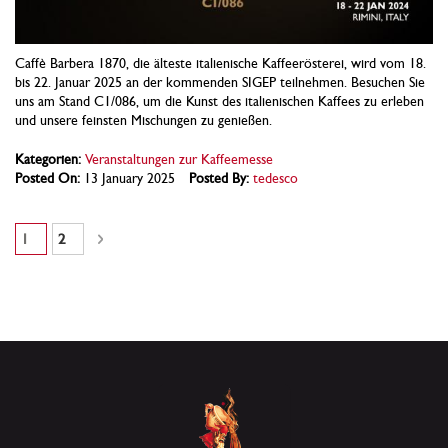
Caffè Barbera 1870, die älteste italienische Kaffeerösterei, wird vom 18.
bis 22. Januar 2025 an der kommenden SIGEP teilnehmen. Besuchen Sie
uns am Stand C1/086, um die Kunst des italienischen Kaffees zu erleben
und unsere feinsten Mischungen zu genießen.
Kategorien:
Veranstaltungen zur Kaffeemesse
Posted On:
13 January 2025
Posted By:
tedesco
Seite
Sie lesen gerade die Seite
Seite
Seite
Weiter
1
2