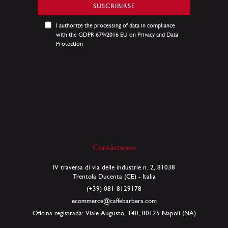
nuestro
SUSCRIBIRSE
boletín
de
I authorize the processing of data in compliance
noticias:
with the GDPR 679/2016 EU on Privacy and Data
Protection
Contáctenos
IV traversa di via delle industrie n. 2, 81038
Trentola Ducenta (CE) - Italia
(+39) 081 8129178
ecommerce@caffebarbera.com
Oficina registrada: Viale Augusto, 140, 80125 Napoli (NA)