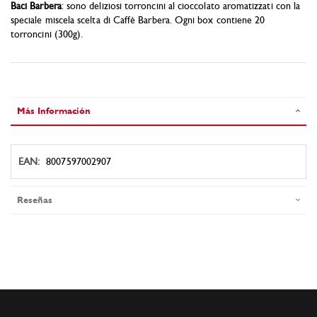
Baci Barbera
: sono deliziosi torroncini al cioccolato aromatizzati con la
speciale miscela scelta di Caffè Barbera. Ogni box contiene 20
torroncini (300g).
Más Información
Más
8007597002907
Información
Reseñas