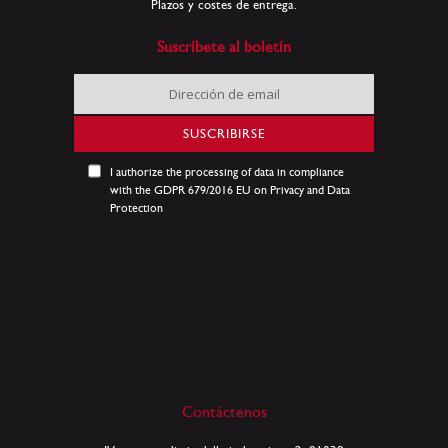
Plazos y costes de entrega.
Suscríbete al boletín
Inscríbase
a
nuestro
SUSCRIBIRSE
boletín
de
I authorize the processing of data in compliance
noticias:
with the GDPR 679/2016 EU on Privacy and Data
Protection
Contáctenos