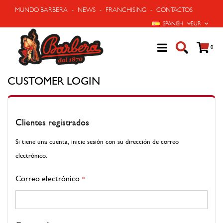
MUNDO BARBERA
-
NEWS
-
FRANCHISING
-
CONTACTOS
LENGUAJE
MONEDA
SPANISH
EUR
Cart
artíc
0
CUSTOMER LOGIN
Clientes registrados
Si tiene una cuenta, inicie sesión con su dirección de correo
electrónico.
Correo electrónico