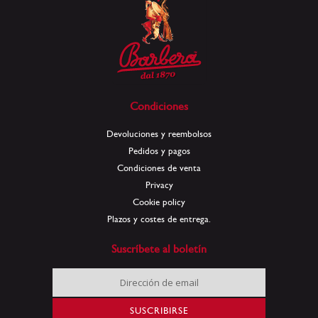
Condiciones
Devoluciones y reembolsos
Pedidos y pagos
Condiciones de venta
Privacy
Cookie policy
Plazos y costes de entrega.
Suscríbete al boletín
Inscríbase
a
nuestro
SUSCRIBIRSE