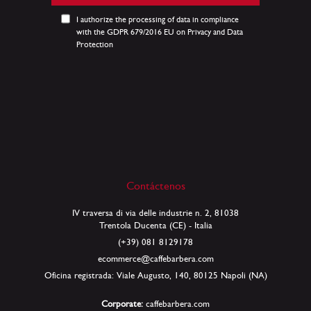
boletín
de
I authorize the processing of data in compliance
noticias:
with the GDPR 679/2016 EU on Privacy and Data
Protection
Contáctenos
IV traversa di via delle industrie n. 2, 81038
Trentola Ducenta (CE) - Italia
(+39) 081 8129178
ecommerce@caffebarbera.com
Oficina registrada: Viale Augusto, 140, 80125 Napoli (NA)
Corporate:
caffebarbera.com