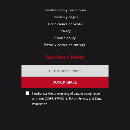
Devoluciones y reembolsos
Pedidos y pagos
Condiciones de venta
Privacy
Cookie policy
Plazos y costes de entrega.
Suscríbete al boletín
Inscríbase
a
nuestro
SUSCRIBIRSE
boletín
de
I authorize the processing of data in compliance
noticias:
with the GDPR 679/2016 EU on Privacy and Data
Protection