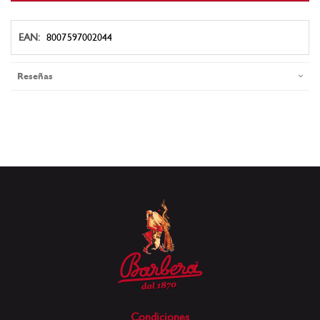
Más
8007597002044
Información
Reseñas
Condiciones