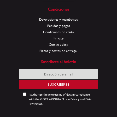
Condiciones
Devoluciones y reembolsos
Pedidos y pagos
Condiciones de venta
Privacy
Cookie policy
Plazos y costes de entrega.
Suscríbete al boletín
Inscríbase
a
nuestro
SUSCRIBIRSE
boletín
de
I authorize the processing of data in compliance
noticias:
with the GDPR 679/2016 EU on Privacy and Data
Protection