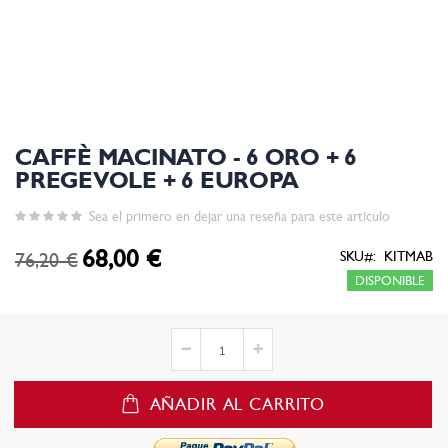
CAFFÈ MACINATO - 6 ORO + 6
PREGEVOLE + 6 EUROPA
Sea el primero en dejar una reseña para este artículo
68,00 €
76,20 €
Special
SKU
KITMAB
Price
DISPONIBLE
AÑADIR AL CARRITO