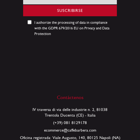
a
nuestro
SUSCRIBIRSE
boletín
de
I authorize the processing of data in compliance
noticias:
with the GDPR 679/2016 EU on Privacy and Data
Protection
Contáctenos
IV traversa di via delle industrie n. 2, 81038
Trentola Ducenta (CE) - Italia
(+39) 081 8129178
ecommerce@caffebarbera.com
Oficina registrada: Viale Augusto, 140, 80125 Napoli (NA)