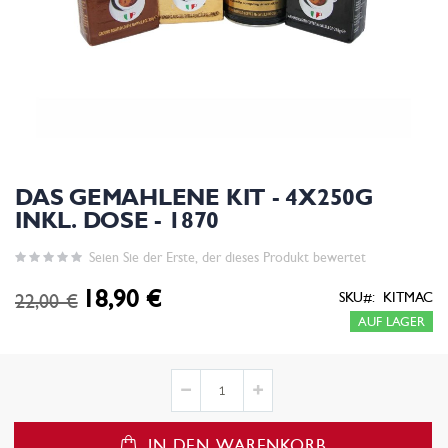
DAS GEMAHLENE KIT - 4X250G
INKL. DOSE - 1870
Seien Sie der Erste, der dieses Produkt bewertet
18,90 €
Sonderpreis
22,00 €
SKU
KITMAC
AUF LAGER
IN DEN WARENKORB