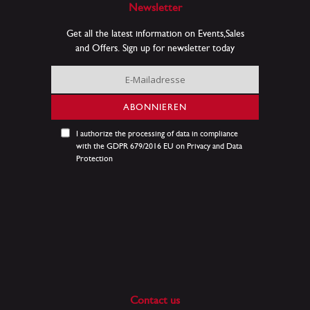
Newsletter
Get all the latest information on Events,Sales
and Offers. Sign up for newsletter today
Melden
Sie
sich
ABONNIEREN
für
unseren
I authorize the processing of data in compliance
Newsletter
with the GDPR 679/2016 EU on Privacy and Data
an:
Protection
Contact us